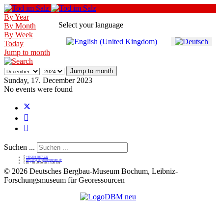
By Year
Select your language
By Month
By Week
Today
Jump to month
Jump to month
Sunday, 17. December 2023
No events were found
Suchen ...
+49 234 5877 232
service@bergbaumuseum.de
Di - So 09:30 bis 17:30 Uhr
©
2026 Deutsches Bergbau-Museum Bochum, Leibniz-
Forschungsmuseum für Georessourcen