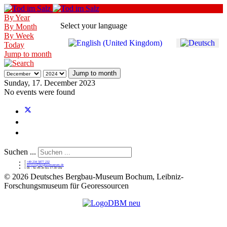
By Year
Select your language
By Month
By Week
Today
Jump to month
Jump to month
Sunday, 17. December 2023
No events were found
Suchen ...
+49 234 5877 232
service@bergbaumuseum.de
Di - So 09:30 bis 17:30 Uhr
©
2026 Deutsches Bergbau-Museum Bochum, Leibniz-
Forschungsmuseum für Georessourcen