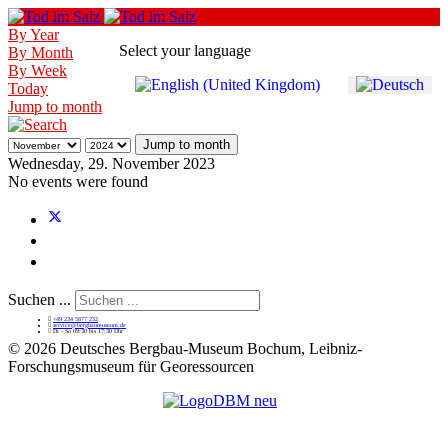
By Year
Select your language
By Month
By Week
Today
Jump to month
Jump to month
Wednesday, 29. November 2023
No events were found
Suchen ...
+49 234 5877 232
service@bergbaumuseum.de
Di - So 09:30 bis 17:30 Uhr
©
2026 Deutsches Bergbau-Museum Bochum, Leibniz-
Forschungsmuseum für Georessourcen