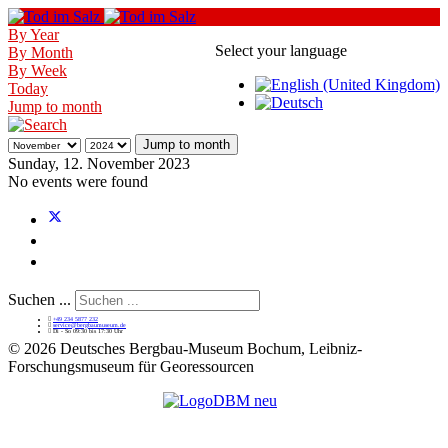
By Year
Select your language
By Month
By Week
Today
Jump to month
Jump to month
Sunday, 12. November 2023
No events were found
Suchen ...
+49 234 5877 232
service@bergbaumuseum.de
Di - So 09:30 bis 17:30 Uhr
©
2026 Deutsches Bergbau-Museum Bochum, Leibniz-
Forschungsmuseum für Georessourcen