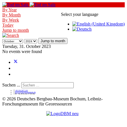
By Year
Select your language
By Month
By Week
Today
Jump to month
Jump to month
Tuesday, 31. October 2023
No events were found
Suchen ...
+49 234 5877 232
service@bergbaumuseum.de
Di - So 09:30 bis 17:30 Uhr
©
2026 Deutsches Bergbau-Museum Bochum, Leibniz-
Forschungsmuseum für Georessourcen