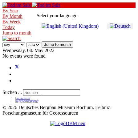
By Year
Select your language
By Month
By Week
Today
Jump to month
Jump to month
Wednesday, 04. May 2022
No events were found
Suchen ...
+49 234 5877 232
service@bergbaumuseum.de
Di - So 09:30 bis 17:30 Uhr
©
2026 Deutsches Bergbau-Museum Bochum, Leibniz-
Forschungsmuseum für Georessourcen