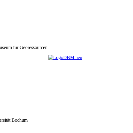
seum für Georessourcen
ersität Bochum