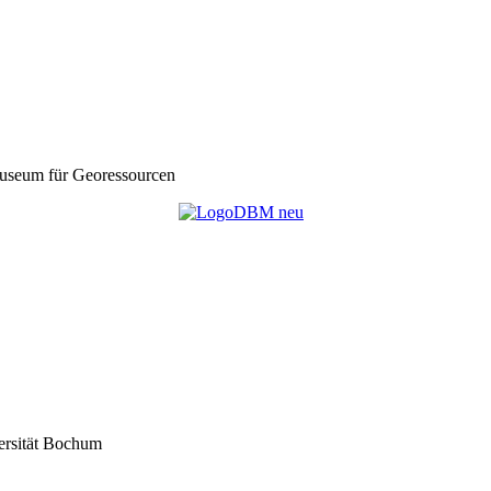
seum für Georessourcen
ersität Bochum