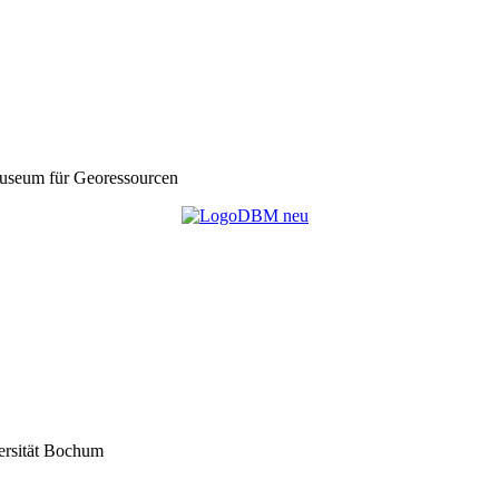
seum für Georessourcen
ersität Bochum