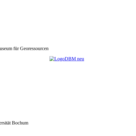
seum für Georessourcen
ersität Bochum