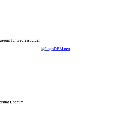
seum für Georessourcen
ersität Bochum