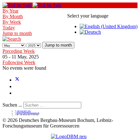
By Year
Select your language
By Month
By Week
Today
Jump to month
Jump to month
Preceding Week
05 - 11 May, 2025
Following Week
No events were found
Suchen ...
+49 234 5877 232
service@bergbaumuseum.de
Di - So 09:30 bis 17:30 Uhr
©
2026 Deutsches Bergbau-Museum Bochum, Leibniz-
Forschungsmuseum für Georessourcen