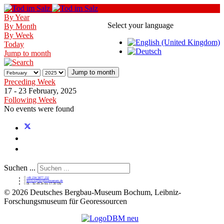
By Year
Select your language
By Month
By Week
Today
Jump to month
Jump to month
Preceding Week
17 - 23 February, 2025
Following Week
No events were found
Suchen ...
+49 234 5877 232
service@bergbaumuseum.de
Di - So 09:30 bis 17:30 Uhr
©
2026 Deutsches Bergbau-Museum Bochum, Leibniz-
Forschungsmuseum für Georessourcen