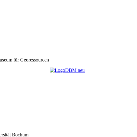
seum für Georessourcen
ersität Bochum