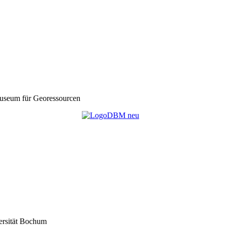
seum für Georessourcen
ersität Bochum