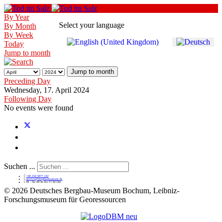
By Year
Select your language
By Month
By Week
Today
Jump to month
Jump to month
Preceding Day
Wednesday, 17. April 2024
Following Day
No events were found
Suchen ...
+49 234 5877 232
service@bergbaumuseum.de
Di - So 09:30 bis 17:30 Uhr
©
2026 Deutsches Bergbau-Museum Bochum, Leibniz-
Forschungsmuseum für Georessourcen